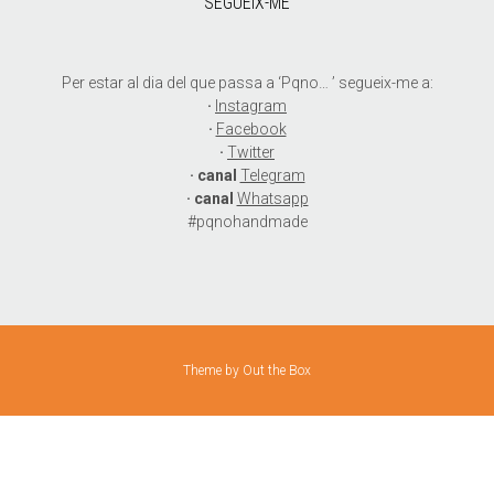
SEGUEIX-ME
Per estar al dia del que passa a ‘Pqno… ’ segueix-me a:
·
Instagram
·
Facebook
·
Twitter
· canal
Telegram
· canal
Whatsapp
#pqnohandmade
Theme by
Out the Box