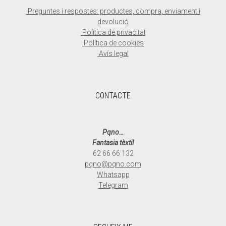
·Preguntes i respostes: productes, compra, enviament i
devolució
·Política de privacitat
·Política de cookies
·Avís legal
CONTACTE
Pqno…
Fantasia tèxtil
62 66 66 132
pqno@pqno.com
Whatsapp
Telegram