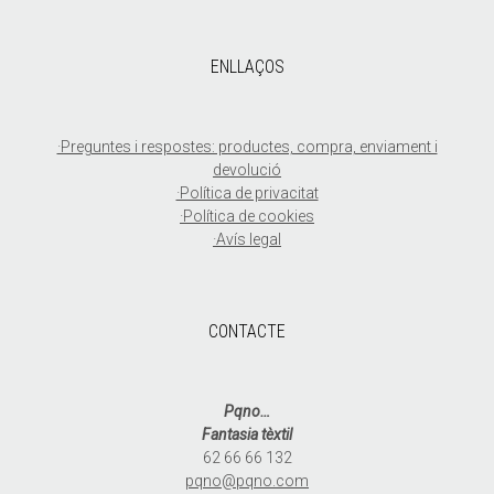
ENLLAÇOS
·Preguntes i respostes: productes, compra, enviament i
devolució
·Política de privacitat
·Política de cookies
·Avís legal
CONTACTE
Pqno…
Fantasia tèxtil
62 66 66 132
pqno@pqno.com