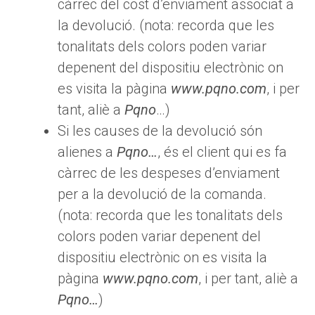
càrrec del cost d’enviament associat a
la devolució. (nota: recorda que les
tonalitats dels colors poden variar
depenent del dispositiu electrònic on
es visita la pàgina
www.pqno.com
, i per
tant, aliè a
Pqno
…)
Si les causes de la devolució són
alienes a
Pqno…
, és el client qui es fa
càrrec de les despeses d’enviament
per a la devolució de la comanda.
(nota: recorda que les tonalitats dels
colors poden variar depenent del
dispositiu electrònic on es visita la
pàgina
www.pqno.com
, i per tant, aliè a
Pqno…
)