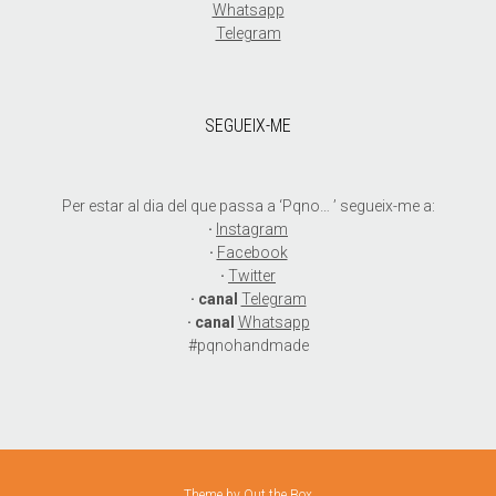
Whatsapp
Telegram
SEGUEIX-ME
Per estar al dia del que passa a ‘Pqno… ’ segueix-me a:
·
Instagram
·
Facebook
·
Twitter
· canal
Telegram
· canal
Whatsapp
#pqnohandmade
Theme by
Out the Box